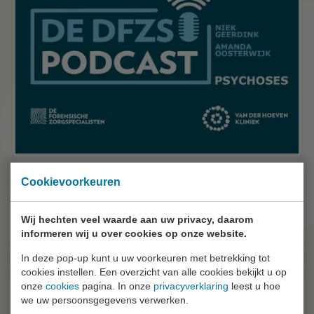
Cookievoorkeuren
17 aug. 21
Niek Geerdink en Amanda Oosterwijk over
psychoses - de DFZS-podcast #7
Wij hechten veel waarde aan uw privacy, daarom
informeren wij u over cookies op onze website.
In deze pop-up kunt u uw voorkeuren met betrekking tot
cookies instellen. Een overzicht van alle cookies bekijkt u op
onze
cookies
pagina. In onze
privacyverklaring
leest u hoe
we uw persoonsgegevens verwerken.