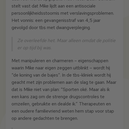
stelt vast dat Mike lijdt aan een antisociale
persoonlijkheidsstoornis met verslavingsproblemen.
Het vonnis: een gevangenisstraf van 4,5 jaar
gevolgd door tbs met dwangverpleging.
Ze overleefde het. Maar alleen omdat de politie
er op tijd bij was.
Met manipuleren en charmeren – eigenschappen
waarin Mike naar eigen zeggen uitblinkt – wordt hij
“de koning van de bajes”. In de tbs-kliniek wordt hij
geacht met zijn problemen aan de slag te gaan. Maar
dat is Mike niet van plan: “Sporten oké. Maar als ik
een kans zag om de strenge drugscontroles te
omzeilen, gebruikte en dealde ik.” Therapeuten en
een oudere familievriend weten hem stap voor stap
op andere gedachten te brengen.