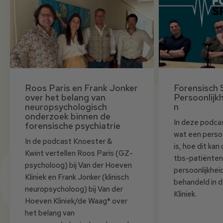
Roos Paris en Frank Jonker
Forensisch 
over het belang van
Persoonlijk
neuropsychologisch
n
onderzoek binnen de
In deze podca
forensische psychiatrie
wat een persoo
In de podcast Knoester &
is, hoe dit ka
Kwint vertellen Roos Paris (GZ-
tbs-patiënten
psycholoog) bij Van der Hoeven
persoonlijkhe
Kliniek en Frank Jonker (klinisch
behandeld in 
neuropsycholoog) bij Van der
Kliniek.
Hoeven Kliniek/de Waag* over
het belang van