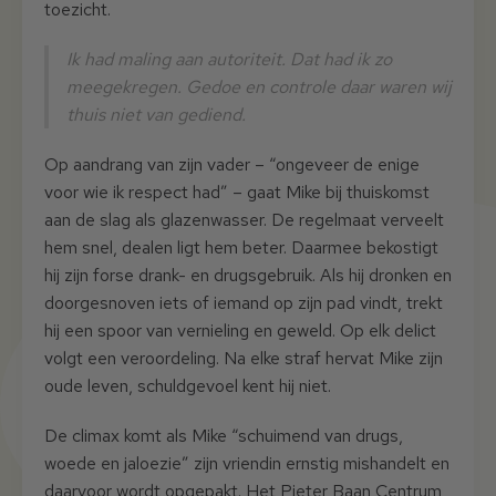
toezicht.
Ik had maling aan autoriteit. Dat had ik zo
meegekregen. Gedoe en controle daar waren wij
thuis niet van gediend.
Op aandrang van zijn vader – “ongeveer de enige
voor wie ik respect had” – gaat Mike bij thuiskomst
aan de slag als glazenwasser. De regelmaat verveelt
hem snel, dealen ligt hem beter. Daarmee bekostigt
hij zijn forse drank- en drugsgebruik. Als hij dronken en
doorgesnoven iets of iemand op zijn pad vindt, trekt
hij een spoor van vernieling en geweld. Op elk delict
volgt een veroordeling. Na elke straf hervat Mike zijn
oude leven, schuldgevoel kent hij niet.
De climax komt als Mike “schuimend van drugs,
woede en jaloezie” zijn vriendin ernstig mishandelt en
daarvoor wordt opgepakt. Het Pieter Baan Centrum