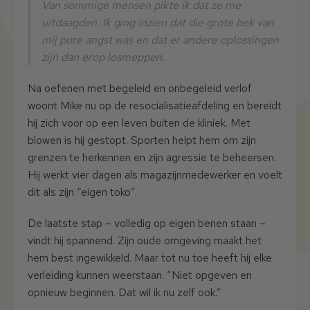
Van sommige mensen pikte ik dat ze me
uitdaagden. Ik ging inzien dat die grote bek van
mij pure angst was en dat er andere oplossingen
zijn dan erop losmeppen.
Na oefenen met begeleid en onbegeleid verlof
woont Mike nu op de resocialisatieafdeling en bereidt
hij zich voor op een leven buiten de kliniek. Met
blowen is hij gestopt. Sporten helpt hem om zijn
grenzen te herkennen en zijn agressie te beheersen.
Hij werkt vier dagen als magazijnmedewerker en voelt
dit als zijn “eigen toko”.
De laatste stap – volledig op eigen benen staan –
vindt hij spannend. Zijn oude omgeving maakt het
hem best ingewikkeld. Maar tot nu toe heeft hij elke
verleiding kunnen weerstaan. “Niet opgeven en
opnieuw beginnen. Dat wil ik nu zelf ook.”