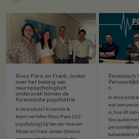
Roos Paris en Frank Jonker
Forensisch 
over het belang van
Persoonlijk
neuropsychologisch
n
onderzoek binnen de
In deze podca
forensische psychiatrie
wat een persoo
In de podcast Knoester &
is, hoe dit ka
Kwint vertellen Roos Paris (GZ-
tbs-patiënten
psycholoog) bij Van der Hoeven
persoonlijkhe
Kliniek en Frank Jonker (klinisch
behandeld in 
neuropsycholoog) bij Van der