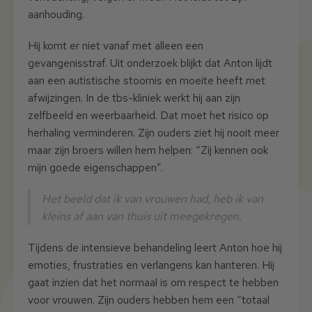
aanhouding.
Hij komt er niet vanaf met alleen een
gevangenisstraf. Uit onderzoek blijkt dat Anton lijdt
aan een autistische stoornis en moeite heeft met
afwijzingen. In de tbs-kliniek werkt hij aan zijn
zelfbeeld en weerbaarheid. Dat moet het risico op
herhaling verminderen. Zijn ouders ziet hij nooit meer
maar zijn broers willen hem helpen: “Zij kennen ook
mijn goede eigenschappen”.
Het beeld dat ik van vrouwen had, heb ik van
kleins af aan van thuis uit meegekregen.
Tijdens de intensieve behandeling leert Anton hoe hij
emoties, frustraties en verlangens kan hanteren. Hij
gaat inzien dat het normaal is om respect te hebben
voor vrouwen. Zijn ouders hebben hem een “totaal