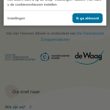
Blijf op de hoogte van het laatste
Meld je aan
u de cookievoorkeuren instellen.
nieuws met onze nieuwsbrief.
Instellingen
Ik ga akkoord
Van der Hoeven Kliniek is onderdeel van
De Forensische
Zorgspecialisten
Ga snel naar
Wie zijn wij?