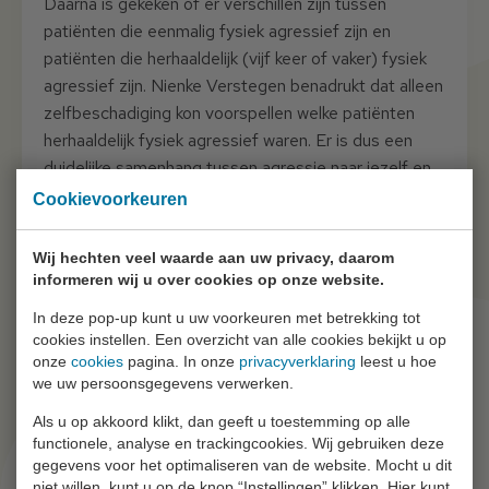
Daarna is gekeken of er verschillen zijn tussen
patiënten die eenmalig fysiek agressief zijn en
patiënten die herhaaldelijk (vijf keer of vaker) fysiek
agressief zijn. Nienke Verstegen benadrukt dat alleen
zelfbeschadiging kon voorspellen welke patiënten
herhaaldelijk fysiek agressief waren. Er is dus een
duidelijke samenhang tussen agressie naar jezelf en
agressie tegen anderen. Ze zegt: ‘Ik wil graag iets
Cookievoorkeuren
meegeven aan de mensen op de werkvloer. Mijn
boodschap is: als er bij iemand sprake is van
Wij hechten veel waarde aan uw privacy, daarom
zelfbeschadiging, wees dan alert!’
informeren wij u over cookies op onze website.
In deze pop-up kunt u uw voorkeuren met betrekking tot
cookies instellen. Een overzicht van alle cookies bekijkt u op
onze
cookies
pagina. In onze
privacyverklaring
leest u hoe
Het onderzoek van Nienke Verstegen is
we uw persoonsgegevens verwerken.
gepubliceerd.
Lees het via deze link
Als u op akkoord klikt, dan geeft u toestemming op alle
functionele, analyse en trackingcookies. Wij gebruiken deze
gegevens voor het optimaliseren van de website. Mocht u dit
niet willen, kunt u op de knop “Instellingen” klikken. Hier kunt