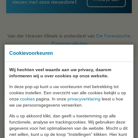
nieuws met onze nieuwsbrief.
Van der Hoeven Kliniek is onderdeel van
De Forensische
Zorgspecialisten
Cookievoorkeuren
Wij hechten veel waarde aan uw privacy, daarom
informeren wij u over cookies op onze website.
In deze pop-up kunt u uw voorkeuren met betrekking tot
cookies instellen. Een overzicht van alle cookies bekijkt u op
onze
cookies
pagina. In onze
privacyverklaring
leest u hoe
Ga snel naar
we uw persoonsgegevens verwerken.
Als u op akkoord klikt, dan geeft u toestemming op alle
functionele, analyse en trackingcookies. Wij gebruiken deze
Wie zijn wij?
gegevens voor het optimaliseren van de website. Mocht u dit
Nieuws
niet willen, kunt u op de knop “Instellingen” klikken. Hier kunt