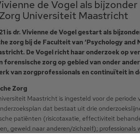
Vivienne de Vogel als bijzonder
Zorg Universiteit Maastricht
 is dr. Vivienne de Vogel gestart als bijzond
he zorg bij de Faculteit van ‘Psychology and 
astricht. De Vogel richt haar onderzoek op ve
an forensische zorg op gebied van onder andere
rk van zorgprofessionals en continuïteit in d
sche Zorg
niversiteit Maastricht is ingesteld voor de periode v
onderzoeksplan dat bestaat uit drie onderzoekslijn
sche patiënten (risicotaxatie, effectiviteit behande
en, geweld naar anderen/zichzelf); professionals
rkracht, werkalliantie, attitudes); de organisatie