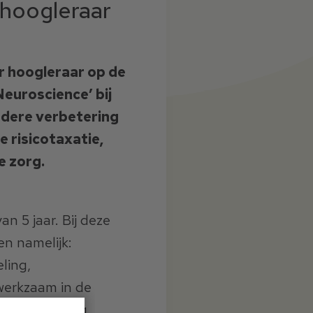
 hoogleraar
er hoogleraar op de
Neuroscience’ bij
rdere verbetering
 risicotaxatie,
e zorg.
an 5 jaar. Bij deze
en namelijk:
ling,
 werkzaam in de
 (samenwerking,