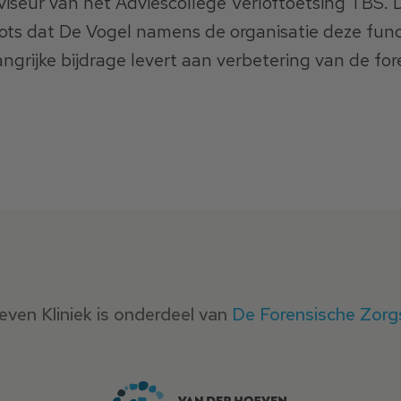
iseur van het Adviescollege Verloftoetsing TBS. 
trots dat De Vogel namens de organisatie deze fun
grijke bijdrage levert aan verbetering van de for
 het laatste nieuws met onze nieuwsbrief.
ven Kliniek is onderdeel van
De Forensische Zorg