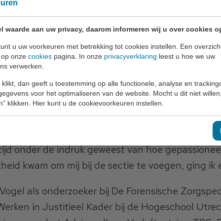
euren
rensische zorg). De leerstoel wordt gefinancierd d
l waarde aan uw privacy, daarom informeren wij u over cookies o
unt u uw voorkeuren met betrekking tot cookies instellen. Een overzicht
gel
u op onze
cookies
pagina. In onze
privacyverklaring
leest u hoe we uw
ns verwerken.
e Psychologie was al bekend terrein voor De Voge
 klikt, dan geeft u toestemming op alle functionele, analyse en tracking
al lange tijd als vakgenoten kennen: “In 1998 ben i
egevens voor het optimaliseren van de website. Mocht u dit niet willen
iniek en ook bij haar gepromoveerd”. Dit contact 
n” klikken. Hier kunt u de cookievoorkeuren instellen.
 dat De Vogel nu bij Universiteit Maastricht aan 
n veel samen, we begeleiden samen ook promovendi
tijd onder de indruk geweest van hoe gepassioneerd
heid kwam om mij bij de sectie te voegen, ging ik e
Vogel als onderzoeker bij De Forensische Zorgspeci
Werken in Justitieel Kader bij de Hogeschool Utrec