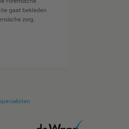
De Forensische
ctie gaat bekleden
ensische zorg.
Meld je aan
specialisten